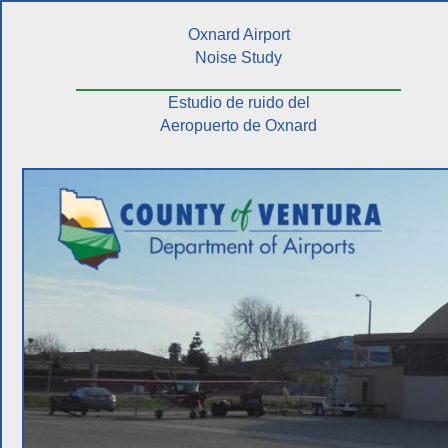
Oxnard Airport
Noise Study
Estudio de ruido del
Aeropuerto de Oxnard